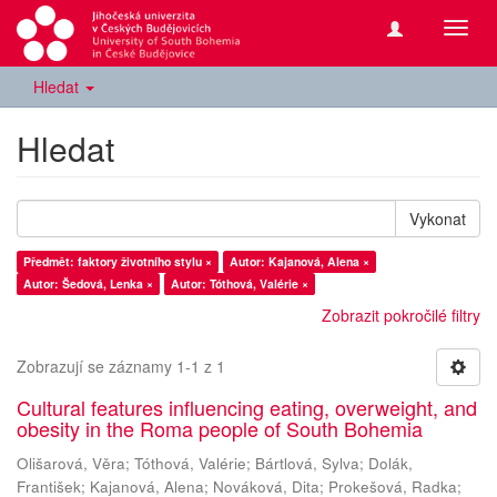
Přepn
navig
Hledat
Hledat
Vykonat
Předmět: faktory životního stylu ×
Autor: Kajanová, Alena ×
Autor: Šedová, Lenka ×
Autor: Tóthová, Valérie ×
Zobrazit pokročilé filtry
Zobrazují se záznamy 1-1 z 1
Cultural features influencing eating, overweight, and
obesity in the Roma people of South Bohemia
Olišarová, Věra
;
Tóthová, Valérie
;
Bártlová, Sylva
;
Dolák,
František
;
Kajanová, Alena
;
Nováková, Dita
;
Prokešová, Radka
;