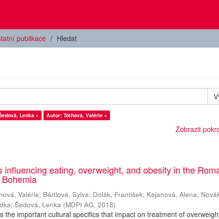
tatní publikace
Hledat
V
Šedová, Lenka ×
Autor: Tóthová, Valérie ×
Zobrazit pokroč
es influencing eating, overweight, and obesity in the Rom
h Bohemia
hová, Valérie
;
Bártlová, Sylva
;
Dolák, František
;
Kajanová, Alena
;
Nová
adka
;
Šedová, Lenka
(
MDPI AG
,
2018
)
es the important cultural specifics that impact on treatment of overweig