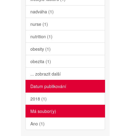
nadváha (1)
nurse (1)
nutrition (1)
obesity (1)
obezita (1)
... zobrazit další
Datum publikování
2018 (1)
Má soubor(y)
Ano (1)