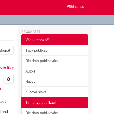
Přihlásit se
PROCHÁZET
Vše v repozitáři
ykonat
Typy publikací
Dle data publikování
ilé filtry
Autoři
Názvy
a
Klíčová slova
ková,
Tento typ publikací
ht and
Dle data publikování