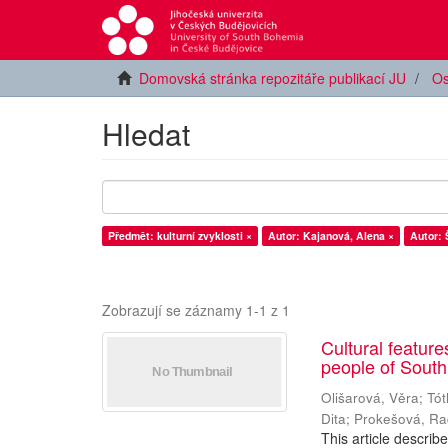
Domovská stránka repozitáře publikací JU
Os
Hledat
Předmět: kulturní zvyklosti ×
Autor: Kajanová, Alena ×
Autor: 
Zobrazují se záznamy 1-1 z 1
Cultural featur
people of Sout
Olišarová, Věra
;
Tót
Dita
;
Prokešová, R
This article describ