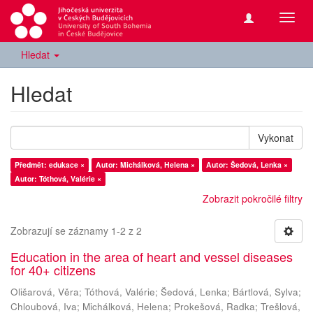
Přepn
navig
Hledat
Hledat
Vykonat
Předmět: edukace ×
Autor: Michálková, Helena ×
Autor: Šedová, Lenka ×
Autor: Tóthová, Valérie ×
Zobrazit pokročilé filtry
Zobrazují se záznamy 1-2 z 2
Education in the area of heart and vessel diseases
for 40+ citizens
Olišarová, Věra
;
Tóthová, Valérie
;
Šedová, Lenka
;
Bártlová, Sylva
;
Chloubová, Iva
;
Michálková, Helena
;
Prokešová, Radka
;
Trešlová,