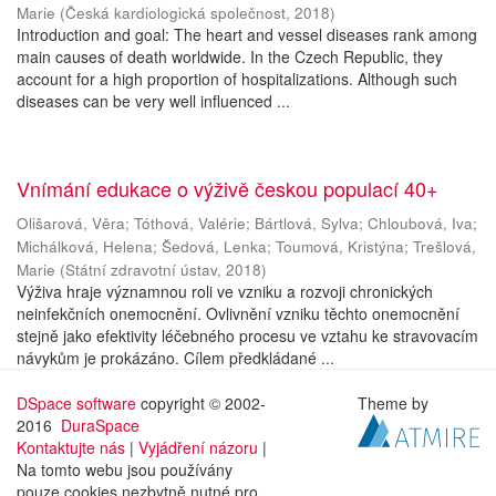
Marie
(
Česká kardiologická společnost
,
2018
)
Introduction and goal: The heart and vessel diseases rank among
main causes of death worldwide. In the Czech Republic, they
account for a high proportion of hospitalizations. Although such
diseases can be very well influenced ...
Vnímání edukace o výživě českou populací 40+
Olišarová, Věra
;
Tóthová, Valérie
;
Bártlová, Sylva
;
Chloubová, Iva
;
Michálková, Helena
;
Šedová, Lenka
;
Toumová, Kristýna
;
Trešlová,
Marie
(
Státní zdravotní ústav
,
2018
)
Výživa hraje významnou roli ve vzniku a rozvoji chronických
neinfekčních onemocnění. Ovlivnění vzniku těchto onemocnění
stejně jako efektivity léčebného procesu ve vztahu ke stravovacím
návykům je prokázáno. Cílem předkládané ...
DSpace software
copyright © 2002-
Theme by
2016
DuraSpace
Kontaktujte nás
|
Vyjádření názoru
|
Na tomto webu jsou používány
pouze cookies nezbytně nutné pro