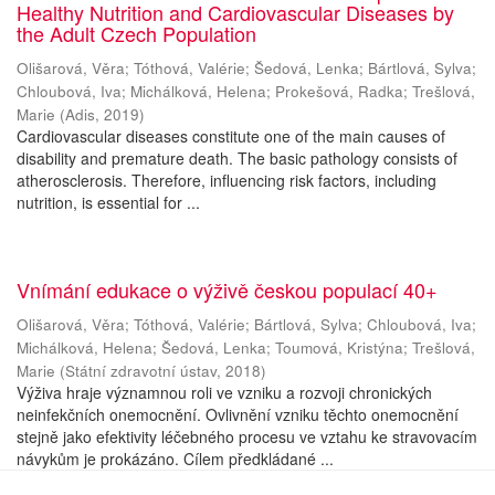
Healthy Nutrition and Cardiovascular Diseases by
the Adult Czech Population
Olišarová, Věra
;
Tóthová, Valérie
;
Šedová, Lenka
;
Bártlová, Sylva
;
Chloubová, Iva
;
Michálková, Helena
;
Prokešová, Radka
;
Trešlová,
Marie
(
Adis
,
2019
)
Cardiovascular diseases constitute one of the main causes of
disability and premature death. The basic pathology consists of
atherosclerosis. Therefore, influencing risk factors, including
nutrition, is essential for ...
Vnímání edukace o výživě českou populací 40+
Olišarová, Věra
;
Tóthová, Valérie
;
Bártlová, Sylva
;
Chloubová, Iva
;
Michálková, Helena
;
Šedová, Lenka
;
Toumová, Kristýna
;
Trešlová,
Marie
(
Státní zdravotní ústav
,
2018
)
Výživa hraje významnou roli ve vzniku a rozvoji chronických
neinfekčních onemocnění. Ovlivnění vzniku těchto onemocnění
stejně jako efektivity léčebného procesu ve vztahu ke stravovacím
návykům je prokázáno. Cílem předkládané ...