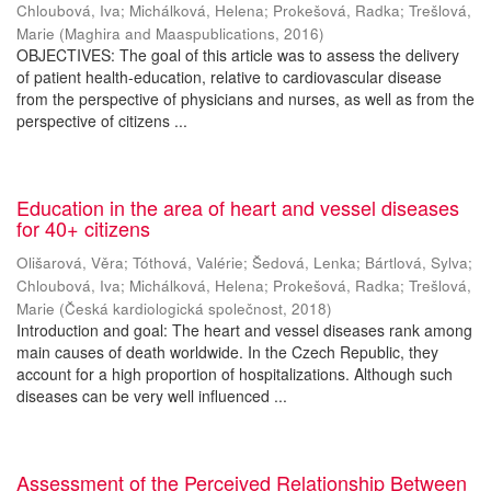
Chloubová, Iva
;
Michálková, Helena
;
Prokešová, Radka
;
Trešlová,
Marie
(
Maghira and Maaspublications
,
2016
)
OBJECTIVES: The goal of this article was to assess the delivery
of patient health-education, relative to cardiovascular disease
from the perspective of physicians and nurses, as well as from the
perspective of citizens ...
Education in the area of heart and vessel diseases
for 40+ citizens
Olišarová, Věra
;
Tóthová, Valérie
;
Šedová, Lenka
;
Bártlová, Sylva
;
Chloubová, Iva
;
Michálková, Helena
;
Prokešová, Radka
;
Trešlová,
Marie
(
Česká kardiologická společnost
,
2018
)
Introduction and goal: The heart and vessel diseases rank among
main causes of death worldwide. In the Czech Republic, they
account for a high proportion of hospitalizations. Although such
diseases can be very well influenced ...
Assessment of the Perceived Relationship Between