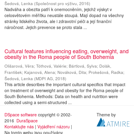
Šedová, Lenka
(
Společnost pro výživu
,
2016
)
Nadváha a obezita patří k onemocněním, jejichž výskyt v
celosvětovém měřítku neustále stoupá. Mají dopad na všechny
stránky lidského života, ale i zdravotní péči a její finanční
náročnost. Jejich prevence se proto stala ...
Cultural features influencing eating, overweight, and
obesity in the Roma people of South Bohemia
Olišarová, Věra
;
Tóthová, Valérie
;
Bártlová, Sylva
;
Dolák,
František
;
Kajanová, Alena
;
Nováková, Dita
;
Prokešová, Radka
;
Šedová, Lenka
(
MDPI AG
,
2018
)
This article describes the important cultural specifics that impact
on treatment of overweight and obesity for the Roma people of
South Bohemia. Methods: Data on health and nutrition were
collected using a semi-structured ...
DSpace software
copyright © 2002-
Theme by
2016
DuraSpace
Kontaktujte nás
|
Vyjádření názoru
|
Na tomto webu jsou používány