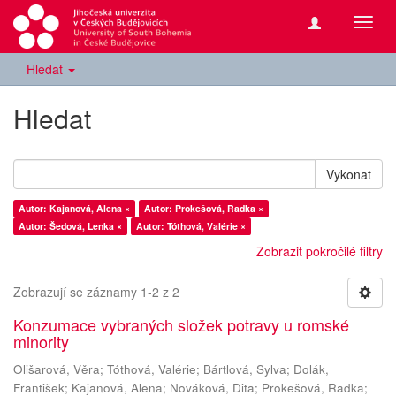
Přepn
navig
Hledat
Hledat
Vykonat
Autor: Kajanová, Alena ×
Autor: Prokešová, Radka ×
Autor: Šedová, Lenka ×
Autor: Tóthová, Valérie ×
Zobrazit pokročilé filtry
Zobrazují se záznamy 1-2 z 2
Konzumace vybraných složek potravy u romské
minority
Olišarová, Věra
;
Tóthová, Valérie
;
Bártlová, Sylva
;
Dolák,
František
;
Kajanová, Alena
;
Nováková, Dita
;
Prokešová, Radka
;