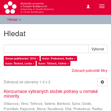
Přepn
navig
Hledat
Hledat
Vykonat
Datum publikování: 2016 ×
Autor: Prokešová, Radka ×
Autor: Šedová, Lenka ×
Autor: Tóthová, Valérie ×
Zobrazit pokročilé filtry
Zobrazují se záznamy 1-2 z 2
Konzumace vybraných složek potravy u romské
minority
Olišarová, Věra
;
Tóthová, Valérie
;
Bártlová, Sylva
;
Dolák,
František
;
Kajanová, Alena
;
Nováková, Dita
;
Prokešová, Radka
;