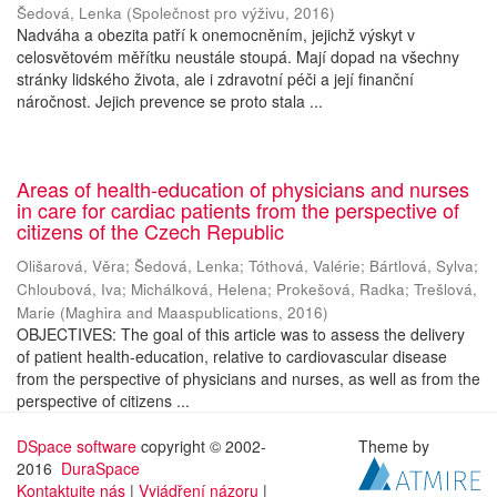
Šedová, Lenka
(
Společnost pro výživu
,
2016
)
Nadváha a obezita patří k onemocněním, jejichž výskyt v
celosvětovém měřítku neustále stoupá. Mají dopad na všechny
stránky lidského života, ale i zdravotní péči a její finanční
náročnost. Jejich prevence se proto stala ...
Areas of health-education of physicians and nurses
in care for cardiac patients from the perspective of
citizens of the Czech Republic
Olišarová, Věra
;
Šedová, Lenka
;
Tóthová, Valérie
;
Bártlová, Sylva
;
Chloubová, Iva
;
Michálková, Helena
;
Prokešová, Radka
;
Trešlová,
Marie
(
Maghira and Maaspublications
,
2016
)
OBJECTIVES: The goal of this article was to assess the delivery
of patient health-education, relative to cardiovascular disease
from the perspective of physicians and nurses, as well as from the
perspective of citizens ...
DSpace software
copyright © 2002-
Theme by
2016
DuraSpace
Kontaktujte nás
|
Vyjádření názoru
|