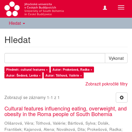
Přepn
navig
Hledat
Hledat
Vykonat
Předmět: cultural features ×
Autor: Prokešová, Radka ×
Autor: Šedová, Lenka ×
Autor: Tóthová, Valérie ×
Zobrazit pokročilé filtry
Zobrazují se záznamy 1-1 z 1
Cultural features influencing eating, overweight, and
obesity in the Roma people of South Bohemia
Olišarová, Věra
;
Tóthová, Valérie
;
Bártlová, Sylva
;
Dolák,
František
;
Kajanová, Alena
;
Nováková, Dita
;
Prokešová, Radka
;