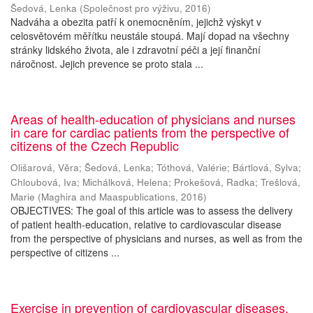
Šedová, Lenka
(
Společnost pro výživu
,
2016
)
Nadváha a obezita patří k onemocněním, jejichž výskyt v
celosvětovém měřítku neustále stoupá. Mají dopad na všechny
stránky lidského života, ale i zdravotní péči a její finanční
náročnost. Jejich prevence se proto stala ...
Areas of health-education of physicians and nurses
in care for cardiac patients from the perspective of
citizens of the Czech Republic
Olišarová, Věra
;
Šedová, Lenka
;
Tóthová, Valérie
;
Bártlová, Sylva
;
Chloubová, Iva
;
Michálková, Helena
;
Prokešová, Radka
;
Trešlová,
Marie
(
Maghira and Maaspublications
,
2016
)
OBJECTIVES: The goal of this article was to assess the delivery
of patient health-education, relative to cardiovascular disease
from the perspective of physicians and nurses, as well as from the
perspective of citizens ...
Exercise in prevention of cardiovascular diseases,