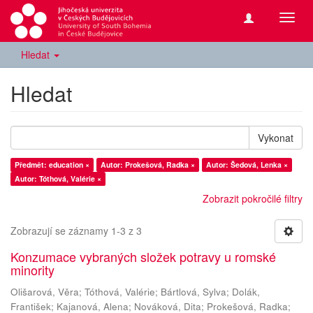
Přepn
navig
Hledat
Hledat
Vykonat
Předmět: education ×
Autor: Prokešová, Radka ×
Autor: Šedová, Lenka ×
Autor: Tóthová, Valérie ×
Zobrazit pokročilé filtry
Zobrazují se záznamy 1-3 z 3
Konzumace vybraných složek potravy u romské
minority
Olišarová, Věra
;
Tóthová, Valérie
;
Bártlová, Sylva
;
Dolák,
František
;
Kajanová, Alena
;
Nováková, Dita
;
Prokešová, Radka
;