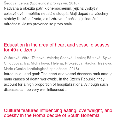
Šedová, Lenka
(
Společnost pro výživu
,
2016
)
Nadváha a obezita patří k onemocněním, jejichž výskyt v
celosvětovém měřítku neustále stoupá. Mají dopad na všechny
stránky lidského života, ale i zdravotní péči a její finanční
náročnost. Jejich prevence se proto stala ...
Education in the area of heart and vessel diseases
for 40+ citizens
Olišarová, Věra
;
Tóthová, Valérie
;
Šedová, Lenka
;
Bártlová, Sylva
;
Chloubová, Iva
;
Michálková, Helena
;
Prokešová, Radka
;
Trešlová,
Marie
(
Česká kardiologická společnost
,
2018
)
Introduction and goal: The heart and vessel diseases rank among
main causes of death worldwide. In the Czech Republic, they
account for a high proportion of hospitalizations. Although such
diseases can be very well influenced ...
Cultural features influencing eating, overweight, and
obesity in the Roma people of South Bohemia