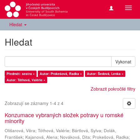
Přepn
navig
Hledat
Hledat
Vykonat
Předmět: sestra ×
Autor: Prokešová, Radka ×
Autor: Šedová, Lenka ×
Autor: Tóthová, Valérie ×
Zobrazit pokročilé filtry
Zobrazují se záznamy 1-4 z 4
Konzumace vybraných složek potravy u romské
minority
Olišarová, Věra
;
Tóthová, Valérie
;
Bártlová, Sylva
;
Dolák,
František
;
Kajanová, Alena
;
Nováková, Dita
;
Prokešová, Radka
;