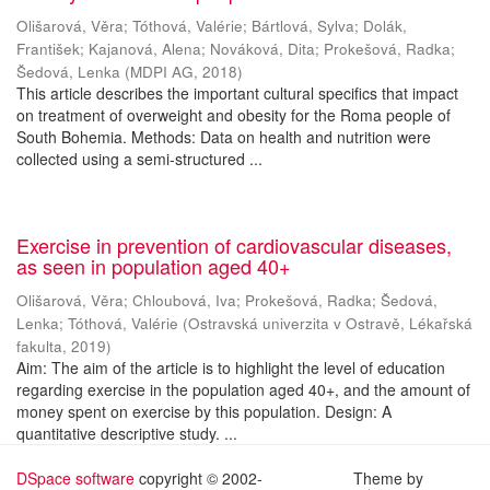
Olišarová, Věra
;
Tóthová, Valérie
;
Bártlová, Sylva
;
Dolák,
František
;
Kajanová, Alena
;
Nováková, Dita
;
Prokešová, Radka
;
Šedová, Lenka
(
MDPI AG
,
2018
)
This article describes the important cultural specifics that impact
on treatment of overweight and obesity for the Roma people of
South Bohemia. Methods: Data on health and nutrition were
collected using a semi-structured ...
Exercise in prevention of cardiovascular diseases,
as seen in population aged 40+
Olišarová, Věra
;
Chloubová, Iva
;
Prokešová, Radka
;
Šedová,
Lenka
;
Tóthová, Valérie
(
Ostravská univerzita v Ostravě, Lékařská
fakulta
,
2019
)
Aim: The aim of the article is to highlight the level of education
regarding exercise in the population aged 40+, and the amount of
money spent on exercise by this population. Design: A
quantitative descriptive study. ...
DSpace software
copyright © 2002-
Theme by