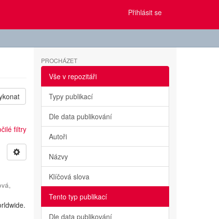
Přihlásit se
PROCHÁZET
Vše v repozitáři
ykonat
Typy publikací
Dle data publikování
ilé filtry
Autoři
Názvy
Klíčová slova
ová,
Tento typ publikací
rldwide.
h
Dle data publikování