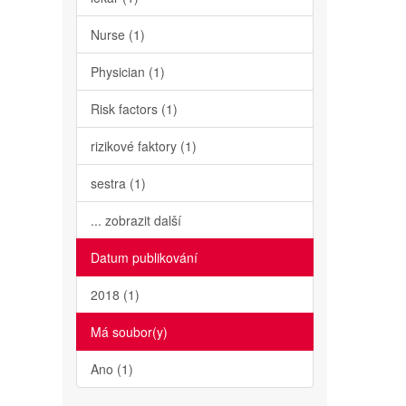
Nurse (1)
Physician (1)
Risk factors (1)
rizikové faktory (1)
sestra (1)
... zobrazit další
Datum publikování
2018 (1)
Má soubor(y)
Ano (1)