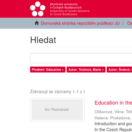
Domovská stránka repozitáře publikací JU
Os
Hledat
Předmět: Education ×
Autor: Trešlová, Marie ×
Autor: Šedová, 
Zobrazují se záznamy 1-1 z 1
Education in th
Olišarová, Věra
;
Tót
Helena
;
Prokešová,
Introduction and go
In the Czech Republi