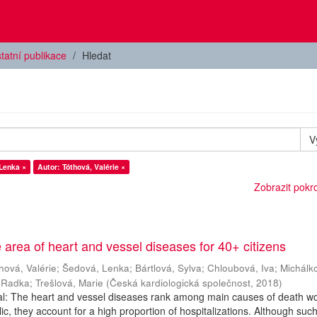
tatní publikace
Hledat
V
Lenka ×
Autor: Tóthová, Valérie ×
Zobrazit pokroč
e area of heart and vessel diseases for 40+ citizens
hová, Valérie
;
Šedová, Lenka
;
Bártlová, Sylva
;
Chloubová, Iva
;
Michálk
 Radka
;
Trešlová, Marie
(
Česká kardiologická společnost
,
2018
)
al: The heart and vessel diseases rank among main causes of death wo
c, they account for a high proportion of hospitalizations. Although suc