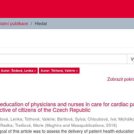
tatní publikace
Hledat
V
Autor: Šedová, Lenka ×
Autor: Tóthová, Valérie ×
Zobrazit pokroč
education of physicians and nurses in care for cardiac p
ctive of citizens of the Czech Republic
dová, Lenka
;
Tóthová, Valérie
;
Bártlová, Sylva
;
Chloubová, Iva
;
Michálk
 Radka
;
Trešlová, Marie
(
Maghira and Maaspublications
,
2016
)
 of this article was to assess the delivery of patient health-educatio