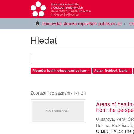
Domovská stránka repozitáře publikací JU
Os
Hledat
Předmět: health-educational actions ×
Autor: Trešlová, Marie ×
Zobrazují se záznamy 1-1 z 1
Areas of health-
from the perspe
Olišarová, Věra
;
Še
Helena
;
Prokešová,
OBJECTIVES: The goal