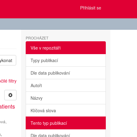
Přihlásit se
PROCHÁZET
Vše v repozitáři
ykonat
Typy publikací
Dle data publikování
ilé filtry
Autoři
Názvy
atients
Klíčová slova
ová,
Tento typ publikací
n,
Dle data publikování