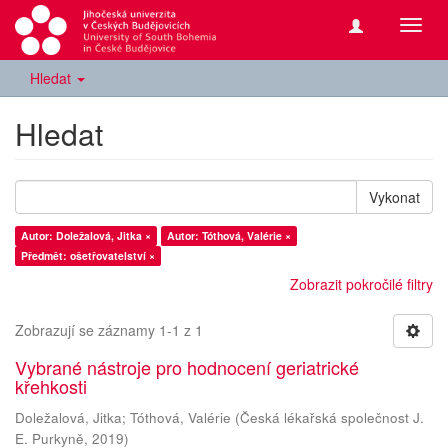
Přepn
navig
Hledat
Hledat
Vykonat
Autor: Doležalová, Jitka ×
Autor: Tóthová, Valérie ×
Předmět: ošetřovatelství ×
Zobrazit pokročilé filtry
Zobrazují se záznamy 1-1 z 1
Vybrané nástroje pro hodnocení geriatrické
křehkosti
Doležalová, Jitka
;
Tóthová, Valérie
(
Česká lékařská společnost J.
E. Purkyně
,
2019
)