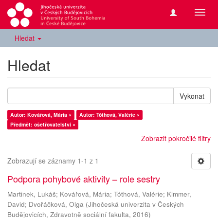
Přepn
navig
Hledat
Hledat
Vykonat
Autor: Kovářová, Mária ×
Autor: Tóthová, Valérie ×
Předmět: ošetřovatelství ×
Zobrazit pokročilé filtry
Zobrazují se záznamy 1-1 z 1
Podpora pohybové aktivity – role sestry
Martinek, Lukáš
;
Kovářová, Mária
;
Tóthová, Valérie
;
Kimmer,
David
;
Dvořáčková, Olga
(
Jihočeská univerzita v Českých
Budějovicích, Zdravotně sociální fakulta
,
2016
)