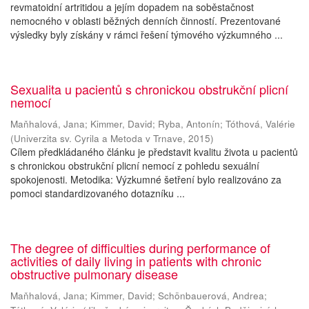
revmatoidní artritidou a jejím dopadem na soběstačnost
nemocného v oblasti běžných denních činností. Prezentované
výsledky byly získány v rámci řešení týmového výzkumného ...
Sexualita u pacientů s chronickou obstrukční plicní
nemocí
Maňhalová, Jana
;
Kimmer, David
;
Ryba, Antonín
;
Tóthová, Valérie
(
Univerzita sv. Cyrila a Metoda v Trnave
,
2015
)
Cílem předkládaného článku je představit kvalitu života u pacientů
s chronickou obstrukční plicní nemocí z pohledu sexuální
spokojenosti. Metodika: Výzkumné šetření bylo realizováno za
pomoci standardizovaného dotazníku ...
The degree of difficulties during performance of
activities of daily living in patients with chronic
obstructive pulmonary disease
Maňhalová, Jana
;
Kimmer, David
;
Schönbauerová, Andrea
;