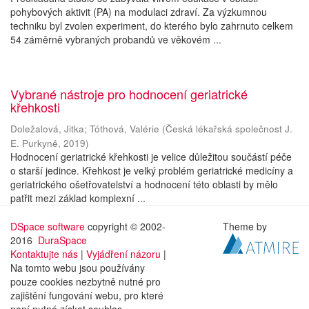
pohybových aktivit (PA) na modulaci zdraví. Za výzkumnou
techniku byl zvolen experiment, do kterého bylo zahrnuto celkem
54 záměrně vybraných probandů ve věkovém ...
Vybrané nástroje pro hodnocení geriatrické
křehkosti
Doležalová, Jitka
;
Tóthová, Valérie
(
Česká lékařská společnost J.
E. Purkyně
,
2019
)
Hodnocení geriatrické křehkosti je velice důležitou součástí péče
o starší jedince. Křehkost je velký problém geriatrické medicíny a
geriatrického ošetřovatelství a hodnocení této oblasti by mělo
patřit mezi základ komplexní ...
DSpace software
copyright © 2002-
Theme by
2016
DuraSpace
Kontaktujte nás
|
Vyjádření názoru
|
Na tomto webu jsou používány
pouze cookies nezbytně nutné pro
zajištění fungování webu, pro které