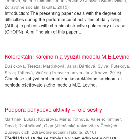
Tóthová, Valérie
(
Jihočeská univerzita v Českých Budějovicích,
Zdravotně sociální fakulta
,
2015
)
Introduction: The presenting paper deals with the degree of
difficulties during the performance of activities of daily living
(ADLs) in patients with chronic obstructive pulmonary disease
(CHOPN). Aim: The aim of this paper ...
Kolorektální karcinom a využití modelu M.E.Levine
Dušičková, Tereza
;
Martinková, Jana
;
Bártlová, Sylva
;
Puteková,
Silvia
;
Tóthová, Valérie
(
Trnavská univerzita v Trnave
,
2016
)
Článek se zabývá problematikou kolorektálního karcinomu z
pohledu ošetřovatelského modelu M.E. Levine.
Podpora pohybové aktivity – role sestry
Martinek, Lukáš
;
Kovářová, Mária
;
Tóthová, Valérie
;
Kimmer,
David
;
Dvořáčková, Olga
(
Jihočeská univerzita v Českých
Budějovicích, Zdravotně sociální fakulta
,
2016
)
Předkládaná studie se zabývala vlivem edukace v oblasti