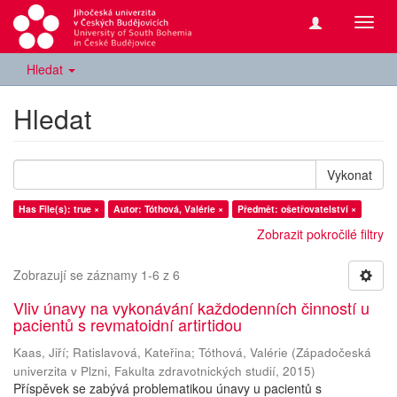
Přepn
navig
Hledat
Hledat
Vykonat
Has File(s): true ×
Autor: Tóthová, Valérie ×
Předmět: ošetřovatelství ×
Zobrazit pokročilé filtry
Zobrazují se záznamy 1-6 z 6
Vliv únavy na vykonávání každodenních činností u
pacientů s revmatoidní artirtidou
Kaas, Jiří
;
Ratislavová, Kateřina
;
Tóthová, Valérie
(
Západočeská
univerzita v Plzni, Fakulta zdravotnických studií
,
2015
)
Příspěvek se zabývá problematikou únavy u pacientů s