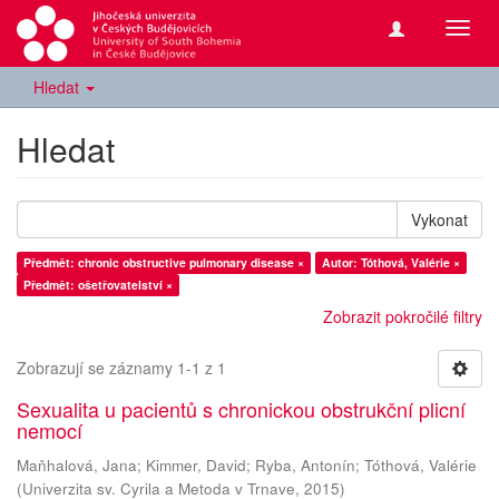
Přepn
navig
Hledat
Hledat
Vykonat
Předmět: chronic obstructive pulmonary disease ×
Autor: Tóthová, Valérie ×
Předmět: ošetřovatelství ×
Zobrazit pokročilé filtry
Zobrazují se záznamy 1-1 z 1
Sexualita u pacientů s chronickou obstrukční plicní
nemocí
Maňhalová, Jana
;
Kimmer, David
;
Ryba, Antonín
;
Tóthová, Valérie
(
Univerzita sv. Cyrila a Metoda v Trnave
,
2015
)