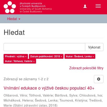
Přepn
navig
Hledat
Hledat
Vykonat
Předmět: výživa ×
Datum publikování: 2018 ×
Autor: Šedová, Lenka ×
Autor: Tóthová, Valérie ×
Zobrazit pokročilé filtry
Zobrazují se záznamy 1-2 z 2
Vnímání edukace o výživě českou populací 40+
Olišarová, Věra
;
Tóthová, Valérie
;
Bártlová, Sylva
;
Chloubová, Iva
;
Michálková, Helena
;
Šedová, Lenka
;
Toumová, Kristýna
;
Trešlová,
Marie
(
Státní zdravotní ústav
,
2018
)