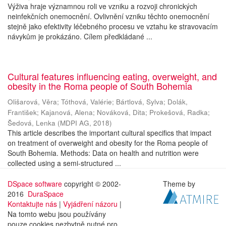
Výživa hraje významnou roli ve vzniku a rozvoji chronických
neinfekčních onemocnění. Ovlivnění vzniku těchto onemocnění
stejně jako efektivity léčebného procesu ve vztahu ke stravovacím
návykům je prokázáno. Cílem předkládané ...
Cultural features influencing eating, overweight, and
obesity in the Roma people of South Bohemia
Olišarová, Věra
;
Tóthová, Valérie
;
Bártlová, Sylva
;
Dolák,
František
;
Kajanová, Alena
;
Nováková, Dita
;
Prokešová, Radka
;
Šedová, Lenka
(
MDPI AG
,
2018
)
This article describes the important cultural specifics that impact
on treatment of overweight and obesity for the Roma people of
South Bohemia. Methods: Data on health and nutrition were
collected using a semi-structured ...
DSpace software
copyright © 2002-
Theme by
2016
DuraSpace
Kontaktujte nás
|
Vyjádření názoru
|
Na tomto webu jsou používány
pouze cookies nezbytně nutné pro