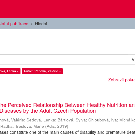
tatní publikace
Hledat
V
ová, Lenka ×
Autor: Tóthová, Valérie ×
Zobrazit pokroč
he Perceived Relationship Between Healthy Nutrition a
Diseases by the Adult Czech Population
hová, Valérie
;
Šedová, Lenka
;
Bártlová, Sylva
;
Chloubová, Iva
;
Michálk
 Radka
;
Trešlová, Marie
(
Adis
,
2019
)
ases constitute one of the main causes of disability and premature dea