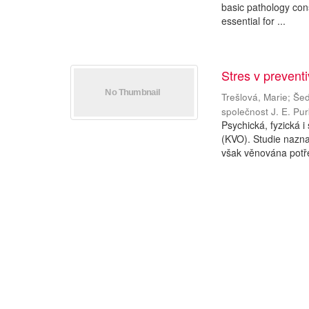
basic pathology consi
essential for ...
Stres v preventi
Trešlová, Marie
;
Šed
společnost J. E. Pu
Psychická, fyzická i
(KVO). Studie naznač
však věnována potře