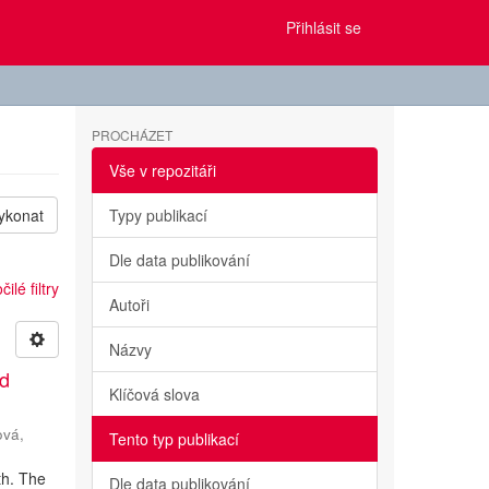
Přihlásit se
PROCHÁZET
Vše v repozitáři
ykonat
Typy publikací
Dle data publikování
ilé filtry
Autoři
Názvy
nd
Klíčová slova
ová,
Tento typ publikací
th. The
Dle data publikování