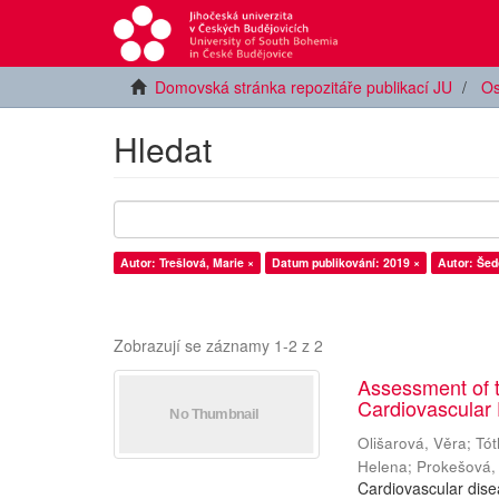
Domovská stránka repozitáře publikací JU
Os
Hledat
Autor: Trešlová, Marie ×
Datum publikování: 2019 ×
Autor: Šed
Zobrazují se záznamy 1-2 z 2
Assessment of t
Cardiovascular 
Olišarová, Věra
;
Tót
Helena
;
Prokešová,
Cardiovascular dise