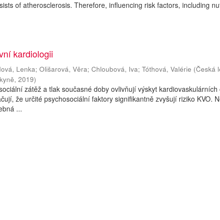
sts of atherosclerosis. Therefore, influencing risk factors, including nutr
vní kardiologii
ová, Lenka
;
Olišarová, Věra
;
Chloubová, Iva
;
Tóthová, Valérie
(
Česká l
rkyně
,
2019
)
 sociální zátěž a tlak současné doby ovlivňují výskyt kardiovaskulárních
ují, že určité psychosociální faktory signifikantně zvyšují riziko KVO. N
bná ...