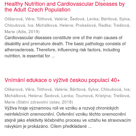
Healthy Nutrition and Cardiovascular Diseases by
the Adult Czech Population
Olišarová, Věra
;
Tóthová, Valérie
;
Šedová, Lenka
;
Bártlová, Sylva
;
Chloubová, Iva
;
Michálková, Helena
;
Prokešová, Radka
;
Trešlová,
Marie
(
Adis
,
2019
)
Cardiovascular diseases constitute one of the main causes of
disability and premature death. The basic pathology consists of
atherosclerosis. Therefore, influencing risk factors, including
nutrition, is essential for ...
Vnímání edukace o výživě českou populací 40+
Olišarová, Věra
;
Tóthová, Valérie
;
Bártlová, Sylva
;
Chloubová, Iva
;
Michálková, Helena
;
Šedová, Lenka
;
Toumová, Kristýna
;
Trešlová,
Marie
(
Státní zdravotní ústav
,
2018
)
Výživa hraje významnou roli ve vzniku a rozvoji chronických
neinfekčních onemocnění. Ovlivnění vzniku těchto onemocnění
stejně jako efektivity léčebného procesu ve vztahu ke stravovacím
návykům je prokázáno. Cílem předkládané ...