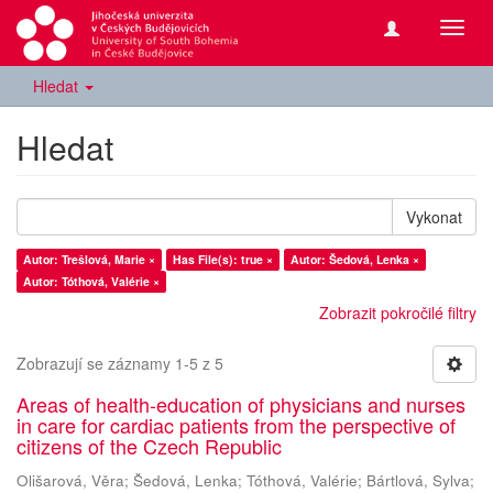
Přepn
navig
Hledat
Hledat
Vykonat
Autor: Trešlová, Marie ×
Has File(s): true ×
Autor: Šedová, Lenka ×
Autor: Tóthová, Valérie ×
Zobrazit pokročilé filtry
Zobrazují se záznamy 1-5 z 5
Areas of health-education of physicians and nurses
in care for cardiac patients from the perspective of
citizens of the Czech Republic
Olišarová, Věra
;
Šedová, Lenka
;
Tóthová, Valérie
;
Bártlová, Sylva
;