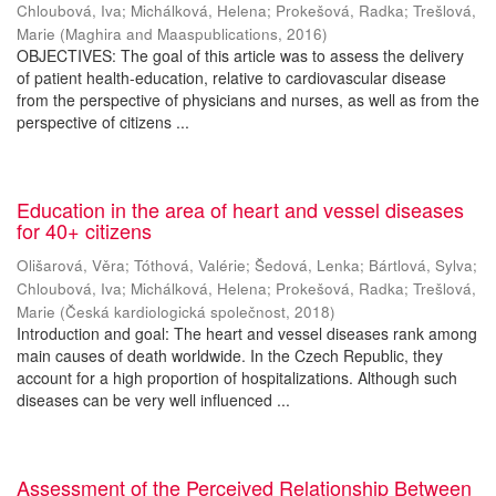
Chloubová, Iva
;
Michálková, Helena
;
Prokešová, Radka
;
Trešlová,
Marie
(
Maghira and Maaspublications
,
2016
)
OBJECTIVES: The goal of this article was to assess the delivery
of patient health-education, relative to cardiovascular disease
from the perspective of physicians and nurses, as well as from the
perspective of citizens ...
Education in the area of heart and vessel diseases
for 40+ citizens
Olišarová, Věra
;
Tóthová, Valérie
;
Šedová, Lenka
;
Bártlová, Sylva
;
Chloubová, Iva
;
Michálková, Helena
;
Prokešová, Radka
;
Trešlová,
Marie
(
Česká kardiologická společnost
,
2018
)
Introduction and goal: The heart and vessel diseases rank among
main causes of death worldwide. In the Czech Republic, they
account for a high proportion of hospitalizations. Although such
diseases can be very well influenced ...
Assessment of the Perceived Relationship Between