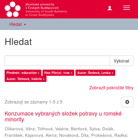
Přepn
navig
Hledat
Hledat
Vykonat
Předmět: education ×
Has File(s): true ×
Autor: Šedová, Lenka ×
Autor: Tóthová, Valérie ×
Zobrazit pokročilé filtry
Zobrazují se záznamy 1-5 z 5
Konzumace vybraných složek potravy u romské
minority
Olišarová, Věra
;
Tóthová, Valérie
;
Bártlová, Sylva
;
Dolák,
František
;
Kajanová, Alena
;
Nováková, Dita
;
Prokešová, Radka
;