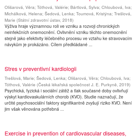
Olišarová, Věra
;
Tóthová, Valérie
;
Bártlová, Sylva
;
Chloubová, Iva
;
Michálková, Helena
;
Šedová, Lenka
;
Toumová, Kristýna
;
Trešlová,
Marie
(
Státní zdravotní ústav
,
2018
)
Výživa hraje významnou roli ve vzniku a rozvoji chronických
neinfekčních onemocnění. Ovlivnění vzniku těchto onemocnění
stejně jako efektivity léčebného procesu ve vztahu ke stravovacím
návykům je prokázáno. Cílem předkládané ...
Stres v preventivní kardiologii
Trešlová, Marie
;
Šedová, Lenka
;
Olišarová, Věra
;
Chloubová, Iva
;
Tóthová, Valérie
(
Česká lékařská společnost J. E. Purkyně
,
2019
)
Psychická, fyzická i sociální zátěž a tlak současné doby ovlivňují
výskyt kardiovaskulárních chorob (KVO). Studie naznačují, že
určité psychosociální faktory signifikantně zvyšují riziko KVO. Není
jim však věnována potřebná ...
Exercise in prevention of cardiovascular diseases,