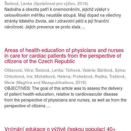
Šedová, Lenka
(
Společnost pro výživu
,
2016
)
Nadváha a obezita patří k onemocněním, jejichž výskyt v
celosvětovém měřítku neustále stoupá. Mají dopad na všechny
stránky lidského života, ale i zdravotní péči a její finanční
náročnost. Jejich prevence se proto stala ...
Areas of health-education of physicians and nurses
in care for cardiac patients from the perspective of
citizens of the Czech Republic
Olišarová, Věra
;
Šedová, Lenka
;
Tóthová, Valérie
;
Bártlová, Sylva
;
Chloubová, Iva
;
Michálková, Helena
;
Prokešová, Radka
;
Trešlová,
Marie
(
Maghira and Maaspublications
,
2016
)
OBJECTIVES: The goal of this article was to assess the delivery
of patient health-education, relative to cardiovascular disease
from the perspective of physicians and nurses, as well as from the
perspective of citizens ...
Vnímání edukace o výživě českou populací 40+