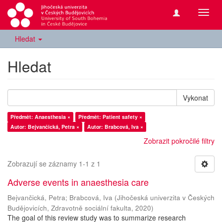
Přepn
navig
Hledat
Hledat
Vykonat
Předmět: Anaesthesia ×
Předmět: Patient safety ×
Autor: Bejvančická, Petra ×
Autor: Brabcová, Iva ×
Zobrazit pokročilé filtry
Zobrazují se záznamy 1-1 z 1
Adverse events in anaesthesia care
Bejvančická, Petra
;
Brabcová, Iva
(
Jihočeská univerzita v Českých
Budějovicích, Zdravotně sociální fakulta
,
2020
)
The goal of this review study was to summarize research