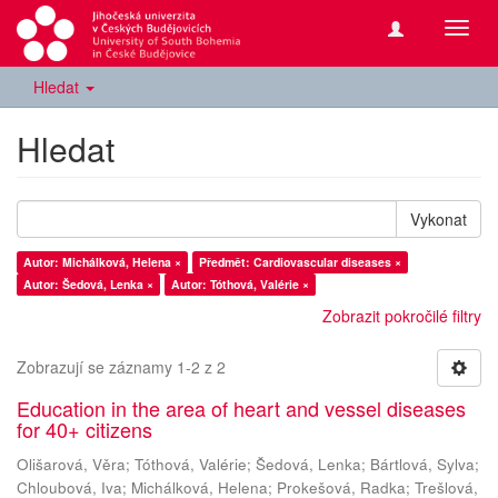
Přepn
navig
Hledat
Hledat
Vykonat
Autor: Michálková, Helena ×
Předmět: Cardiovascular diseases ×
Autor: Šedová, Lenka ×
Autor: Tóthová, Valérie ×
Zobrazit pokročilé filtry
Zobrazují se záznamy 1-2 z 2
Education in the area of heart and vessel diseases
for 40+ citizens
Olišarová, Věra
;
Tóthová, Valérie
;
Šedová, Lenka
;
Bártlová, Sylva
;
Chloubová, Iva
;
Michálková, Helena
;
Prokešová, Radka
;
Trešlová,