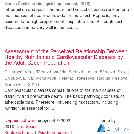
Marie
(
Česká kardiologická společnost
,
2018
)
Introduction and goal: The heart and vessel diseases rank among
main causes of death worldwide. In the Czech Republic, they
account for a high proportion of hospitalizations. Although such
diseases can be very well influenced ...
Assessment of the Perceived Relationship Between
Healthy Nutrition and Cardiovascular Diseases by
the Adult Czech Population
Olišarová, Věra
;
Tóthová, Valérie
;
Šedová, Lenka
;
Bártlová, Sylva
;
Chloubová, Iva
;
Michálková, Helena
;
Prokešová, Radka
;
Trešlová,
Marie
(
Adis
,
2019
)
Cardiovascular diseases constitute one of the main causes of
disability and premature death. The basic pathology consists of
atherosclerosis. Therefore, influencing risk factors, including
nutrition, is essential for ...
DSpace software
copyright © 2002-
Theme by
2016
DuraSpace
Kontaktujte nás
|
Vyjádření názoru
|