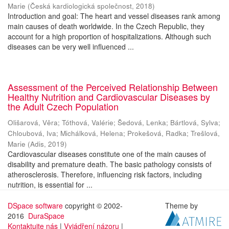
Marie
(
Česká kardiologická společnost
,
2018
)
Introduction and goal: The heart and vessel diseases rank among
main causes of death worldwide. In the Czech Republic, they
account for a high proportion of hospitalizations. Although such
diseases can be very well influenced ...
Assessment of the Perceived Relationship Between
Healthy Nutrition and Cardiovascular Diseases by
the Adult Czech Population
Olišarová, Věra
;
Tóthová, Valérie
;
Šedová, Lenka
;
Bártlová, Sylva
;
Chloubová, Iva
;
Michálková, Helena
;
Prokešová, Radka
;
Trešlová,
Marie
(
Adis
,
2019
)
Cardiovascular diseases constitute one of the main causes of
disability and premature death. The basic pathology consists of
atherosclerosis. Therefore, influencing risk factors, including
nutrition, is essential for ...
DSpace software
copyright © 2002-
Theme by
2016
DuraSpace
Kontaktujte nás
|
Vyjádření názoru
|