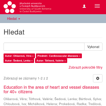
Přepn
navig
Hledat
Hledat
Vykonat
Autor: Olišarová, Věra ×
Předmět: Cardiovascular diseases ×
Autor: Šedová, Lenka ×
Autor: Tóthová, Valérie ×
Zobrazit pokročilé filtry
Zobrazují se záznamy 1-2 z 2
Education in the area of heart and vessel diseases
for 40+ citizens
Olišarová, Věra
;
Tóthová, Valérie
;
Šedová, Lenka
;
Bártlová, Sylva
;
Chloubová, Iva
;
Michálková, Helena
;
Prokešová, Radka
;
Trešlová,