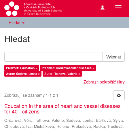
Přepn
navig
Hledat
Hledat
Vykonat
Předmět: Education ×
Předmět: Cardiovascular diseases ×
Autor: Šedová, Lenka ×
Autor: Tóthová, Valérie ×
Zobrazit pokročilé filtry
Zobrazují se záznamy 1-1 z 1
Education in the area of heart and vessel diseases
for 40+ citizens
Olišarová, Věra
;
Tóthová, Valérie
;
Šedová, Lenka
;
Bártlová, Sylva
;
Chloubová, Iva
;
Michálková, Helena
;
Prokešová, Radka
;
Trešlová,