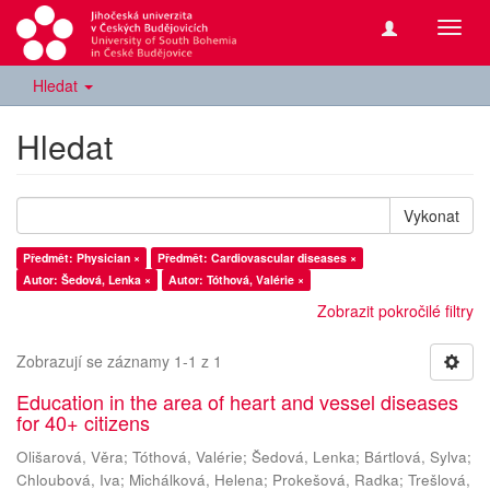
Přepn
navig
Hledat
Hledat
Vykonat
Předmět: Physician ×
Předmět: Cardiovascular diseases ×
Autor: Šedová, Lenka ×
Autor: Tóthová, Valérie ×
Zobrazit pokročilé filtry
Zobrazují se záznamy 1-1 z 1
Education in the area of heart and vessel diseases
for 40+ citizens
Olišarová, Věra
;
Tóthová, Valérie
;
Šedová, Lenka
;
Bártlová, Sylva
;
Chloubová, Iva
;
Michálková, Helena
;
Prokešová, Radka
;
Trešlová,