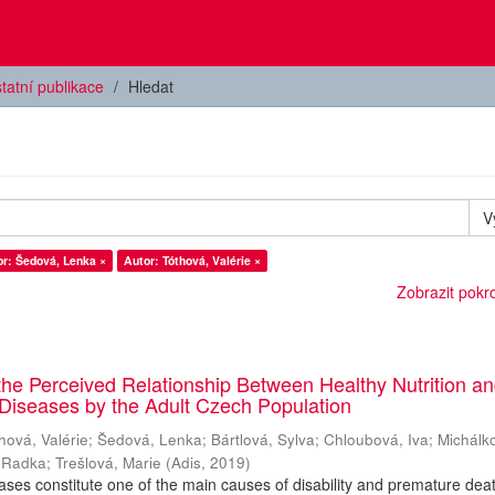
tatní publikace
Hledat
V
or: Šedová, Lenka ×
Autor: Tóthová, Valérie ×
Zobrazit pokroč
he Perceived Relationship Between Healthy Nutrition a
Diseases by the Adult Czech Population
hová, Valérie
;
Šedová, Lenka
;
Bártlová, Sylva
;
Chloubová, Iva
;
Michálk
 Radka
;
Trešlová, Marie
(
Adis
,
2019
)
ases constitute one of the main causes of disability and premature dea