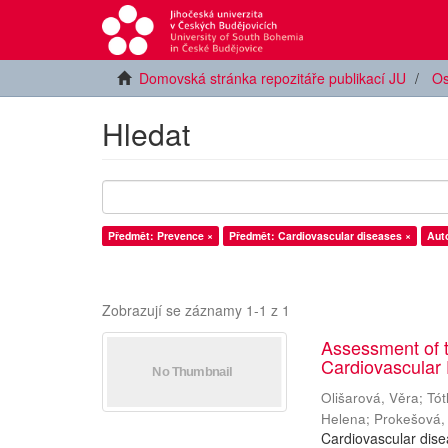
Domovská stránka repozitáře publikací JU
Os
Hledat
Předmět: Prevence ×
Předmět: Cardiovascular diseases ×
Aut
Zobrazují se záznamy 1-1 z 1
Assessment of t
Cardiovascular 
Olišarová, Věra
;
Tót
Helena
;
Prokešová,
Cardiovascular dise