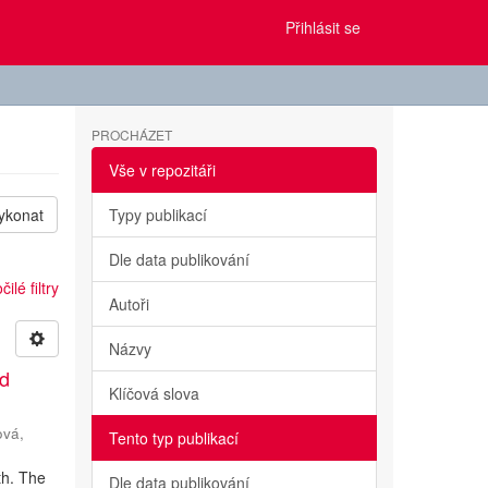
Přihlásit se
PROCHÁZET
Vše v repozitáři
ykonat
Typy publikací
Dle data publikování
ilé filtry
Autoři
Názvy
nd
Klíčová slova
ová,
Tento typ publikací
th. The
Dle data publikování