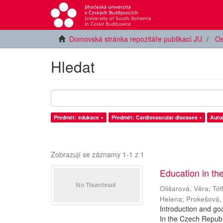
Domovská stránka repozitáře publikací JU
Os
Hledat
Předmět: edukace ×
Předmět: Cardiovascular diseases ×
Auto
Zobrazují se záznamy 1-1 z 1
Education in th
Olišarová, Věra
;
Tót
Helena
;
Prokešová,
Introduction and go
In the Czech Republi