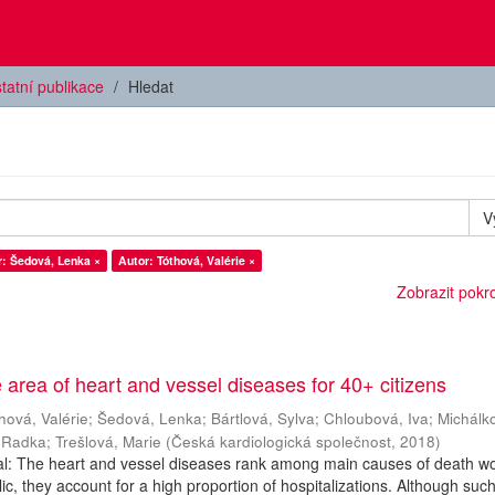
tatní publikace
Hledat
V
r: Šedová, Lenka ×
Autor: Tóthová, Valérie ×
Zobrazit pokroč
e area of heart and vessel diseases for 40+ citizens
hová, Valérie
;
Šedová, Lenka
;
Bártlová, Sylva
;
Chloubová, Iva
;
Michálk
 Radka
;
Trešlová, Marie
(
Česká kardiologická společnost
,
2018
)
al: The heart and vessel diseases rank among main causes of death wo
c, they account for a high proportion of hospitalizations. Although suc