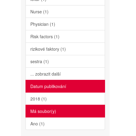
Nurse (1)
Physician (1)
Risk factors (1)
rizikové faktory (1)
sestra (1)
... zobrazit další
Datum publikování
2018 (1)
Má soubor(y)
Ano (1)