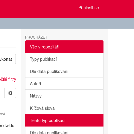
Přihlásit se
PROCHÁZET
Vše v repozitáři
ykonat
Typy publikací
Dle data publikování
ilé filtry
Autoři
Názvy
Klíčová slova
ová,
Tento typ publikací
rldwide.
h
Dle data publikování