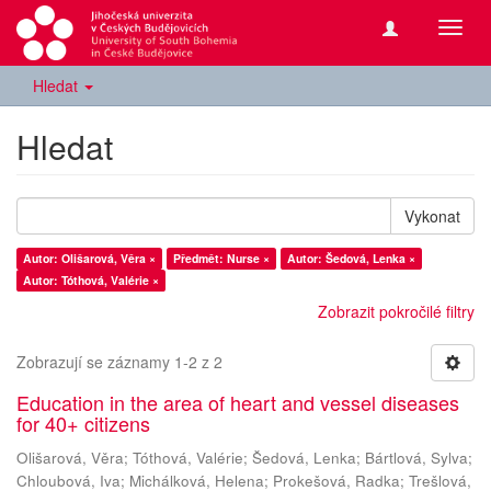
Přepn
navig
Hledat
Hledat
Vykonat
Autor: Olišarová, Věra ×
Předmět: Nurse ×
Autor: Šedová, Lenka ×
Autor: Tóthová, Valérie ×
Zobrazit pokročilé filtry
Zobrazují se záznamy 1-2 z 2
Education in the area of heart and vessel diseases
for 40+ citizens
Olišarová, Věra
;
Tóthová, Valérie
;
Šedová, Lenka
;
Bártlová, Sylva
;
Chloubová, Iva
;
Michálková, Helena
;
Prokešová, Radka
;
Trešlová,