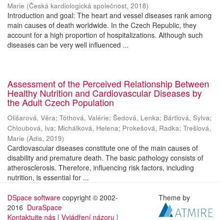
Marie
(
Česká kardiologická společnost
,
2018
)
Introduction and goal: The heart and vessel diseases rank among
main causes of death worldwide. In the Czech Republic, they
account for a high proportion of hospitalizations. Although such
diseases can be very well influenced ...
Assessment of the Perceived Relationship Between
Healthy Nutrition and Cardiovascular Diseases by
the Adult Czech Population
Olišarová, Věra
;
Tóthová, Valérie
;
Šedová, Lenka
;
Bártlová, Sylva
;
Chloubová, Iva
;
Michálková, Helena
;
Prokešová, Radka
;
Trešlová,
Marie
(
Adis
,
2019
)
Cardiovascular diseases constitute one of the main causes of
disability and premature death. The basic pathology consists of
atherosclerosis. Therefore, influencing risk factors, including
nutrition, is essential for ...
DSpace software
copyright © 2002-
Theme by
2016
DuraSpace
Kontaktujte nás
|
Vyjádření názoru
|