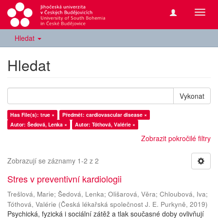
Přepn
navig
Hledat
Hledat
Vykonat
Has File(s): true ×
Předmět: cardiovascular disease ×
Autor: Šedová, Lenka ×
Autor: Tóthová, Valérie ×
Zobrazit pokročilé filtry
Zobrazují se záznamy 1-2 z 2
Stres v preventivní kardiologii
Trešlová, Marie
;
Šedová, Lenka
;
Olišarová, Věra
;
Chloubová, Iva
;
Tóthová, Valérie
(
Česká lékařská společnost J. E. Purkyně
,
2019
)
Psychická, fyzická i sociální zátěž a tlak současné doby ovlivňují