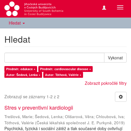
Přepn
navig
Hledat
Hledat
Vykonat
Předmět: edukace ×
Předmět: cardiovascular disease ×
Autor: Šedová, Lenka ×
Autor: Tóthová, Valérie ×
Zobrazit pokročilé filtry
Zobrazují se záznamy 1-2 z 2
Stres v preventivní kardiologii
Trešlová, Marie
;
Šedová, Lenka
;
Olišarová, Věra
;
Chloubová, Iva
;
Tóthová, Valérie
(
Česká lékařská společnost J. E. Purkyně
,
2019
)
Psychická, fyzická i sociální zátěž a tlak současné doby ovlivňují