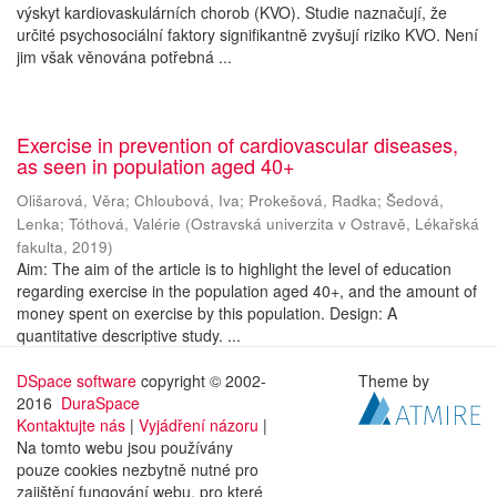
výskyt kardiovaskulárních chorob (KVO). Studie naznačují, že
určité psychosociální faktory signifikantně zvyšují riziko KVO. Není
jim však věnována potřebná ...
Exercise in prevention of cardiovascular diseases,
as seen in population aged 40+
Olišarová, Věra
;
Chloubová, Iva
;
Prokešová, Radka
;
Šedová,
Lenka
;
Tóthová, Valérie
(
Ostravská univerzita v Ostravě, Lékařská
fakulta
,
2019
)
Aim: The aim of the article is to highlight the level of education
regarding exercise in the population aged 40+, and the amount of
money spent on exercise by this population. Design: A
quantitative descriptive study. ...
DSpace software
copyright © 2002-
Theme by
2016
DuraSpace
Kontaktujte nás
|
Vyjádření názoru
|
Na tomto webu jsou používány
pouze cookies nezbytně nutné pro
zajištění fungování webu, pro které