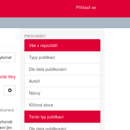
Přihlásit se
PROCHÁZET
Vše v repozitáři
ykonat
Typy publikací
Dle data publikování
ilé filtry
Autoři
Názvy
Klíčová slova
ékařská
Tento typ publikací
 chorob
ení jim
Dle data publikování