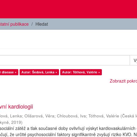
tatní publikace
Hledat
V
r disease ×
Autor: Šedová, Lenka ×
Autor: Tóthová, Valérie ×
Zobrazit pokroč
vní kardiologii
ová, Lenka
;
Olišarová, Věra
;
Chloubová, Iva
;
Tóthová, Valérie
(
Česká l
rkyně
,
2019
)
 sociální zátěž a tlak současné doby ovlivňují výskyt kardiovaskulárních
ují, že určité psychosociální faktory signifikantně zvyšují riziko KVO. N