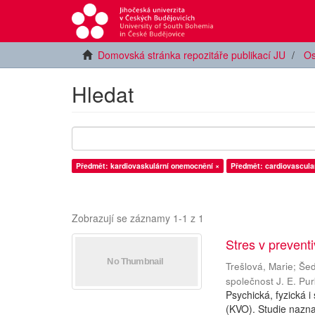
Domovská stránka repozitáře publikací JU
Os
Hledat
Předmět: kardiovaskulární onemocnění ×
Předmět: cardiovascula
Zobrazují se záznamy 1-1 z 1
Stres v preventi
Trešlová, Marie
;
Šed
společnost J. E. Pu
Psychická, fyzická i
(KVO). Studie naznač