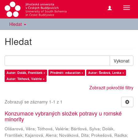
Přepn
navig
Hledat
Hledat
Vykonat
Autor: Dolák, František ×
Předmět: education ×
Autor: Šedová, Lenka ×
Autor: Tóthová, Valérie ×
Zobrazit pokročilé filtry
Zobrazují se záznamy 1-1 z 1
Konzumace vybraných složek potravy u romské
minority
Olišarová, Věra
;
Tóthová, Valérie
;
Bártlová, Sylva
;
Dolák,
František
;
Kajanová, Alena
;
Nováková, Dita
;
Prokešová, Radka
;