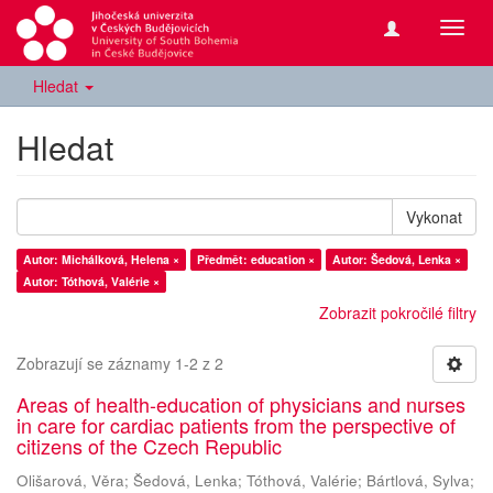
Přepn
navig
Hledat
Hledat
Vykonat
Autor: Michálková, Helena ×
Předmět: education ×
Autor: Šedová, Lenka ×
Autor: Tóthová, Valérie ×
Zobrazit pokročilé filtry
Zobrazují se záznamy 1-2 z 2
Areas of health-education of physicians and nurses
in care for cardiac patients from the perspective of
citizens of the Czech Republic
Olišarová, Věra
;
Šedová, Lenka
;
Tóthová, Valérie
;
Bártlová, Sylva
;