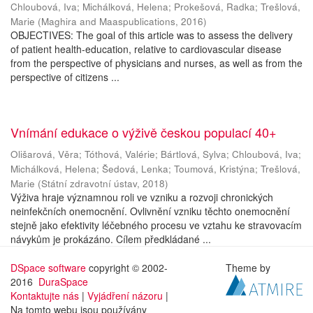
Chloubová, Iva
;
Michálková, Helena
;
Prokešová, Radka
;
Trešlová,
Marie
(
Maghira and Maaspublications
,
2016
)
OBJECTIVES: The goal of this article was to assess the delivery
of patient health-education, relative to cardiovascular disease
from the perspective of physicians and nurses, as well as from the
perspective of citizens ...
Vnímání edukace o výživě českou populací 40+
Olišarová, Věra
;
Tóthová, Valérie
;
Bártlová, Sylva
;
Chloubová, Iva
;
Michálková, Helena
;
Šedová, Lenka
;
Toumová, Kristýna
;
Trešlová,
Marie
(
Státní zdravotní ústav
,
2018
)
Výživa hraje významnou roli ve vzniku a rozvoji chronických
neinfekčních onemocnění. Ovlivnění vzniku těchto onemocnění
stejně jako efektivity léčebného procesu ve vztahu ke stravovacím
návykům je prokázáno. Cílem předkládané ...
DSpace software
copyright © 2002-
Theme by
2016
DuraSpace
Kontaktujte nás
|
Vyjádření názoru
|
Na tomto webu jsou používány