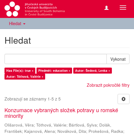
Přepn
navig
Hledat
Hledat
Vykonat
Has File(s): true ×
Předmět: education ×
Autor: Šedová, Lenka ×
Autor: Tóthová, Valérie ×
Zobrazit pokročilé filtry
Zobrazují se záznamy 1-5 z 5
Konzumace vybraných složek potravy u romské
minority
Olišarová, Věra
;
Tóthová, Valérie
;
Bártlová, Sylva
;
Dolák,
František
;
Kajanová, Alena
;
Nováková, Dita
;
Prokešová, Radka
;