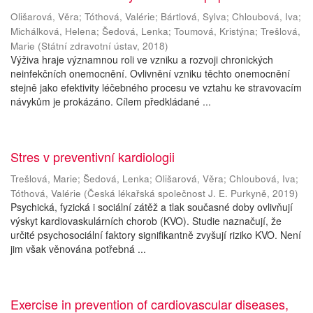
Olišarová, Věra
;
Tóthová, Valérie
;
Bártlová, Sylva
;
Chloubová, Iva
;
Michálková, Helena
;
Šedová, Lenka
;
Toumová, Kristýna
;
Trešlová,
Marie
(
Státní zdravotní ústav
,
2018
)
Výživa hraje významnou roli ve vzniku a rozvoji chronických
neinfekčních onemocnění. Ovlivnění vzniku těchto onemocnění
stejně jako efektivity léčebného procesu ve vztahu ke stravovacím
návykům je prokázáno. Cílem předkládané ...
Stres v preventivní kardiologii
Trešlová, Marie
;
Šedová, Lenka
;
Olišarová, Věra
;
Chloubová, Iva
;
Tóthová, Valérie
(
Česká lékařská společnost J. E. Purkyně
,
2019
)
Psychická, fyzická i sociální zátěž a tlak současné doby ovlivňují
výskyt kardiovaskulárních chorob (KVO). Studie naznačují, že
určité psychosociální faktory signifikantně zvyšují riziko KVO. Není
jim však věnována potřebná ...
Exercise in prevention of cardiovascular diseases,