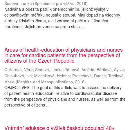
Šedová, Lenka
(
Společnost pro výživu
,
2016
)
Nadváha a obezita patří k onemocněním, jejichž výskyt v
celosvětovém měřítku neustále stoupá. Mají dopad na všechny
stránky lidského života, ale i zdravotní péči a její finanční
náročnost. Jejich prevence se proto stala ...
Areas of health-education of physicians and nurses
in care for cardiac patients from the perspective of
citizens of the Czech Republic
Olišarová, Věra
;
Šedová, Lenka
;
Tóthová, Valérie
;
Bártlová, Sylva
;
Chloubová, Iva
;
Michálková, Helena
;
Prokešová, Radka
;
Trešlová,
Marie
(
Maghira and Maaspublications
,
2016
)
OBJECTIVES: The goal of this article was to assess the delivery
of patient health-education, relative to cardiovascular disease
from the perspective of physicians and nurses, as well as from the
perspective of citizens ...
Vnímání edukace o výživě českou populací 40+