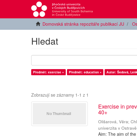
Domovská stránka repozitáře publikací JU
Os
Hledat
Předmět: exercise ×
Předmět: education ×
Autor: Šedová, Len
Zobrazují se záznamy 1-1 z 1
Exercise in pre
40+
Olišarová, Věra
;
Chl
univerzita v Ostravě
Aim: The aim of the 