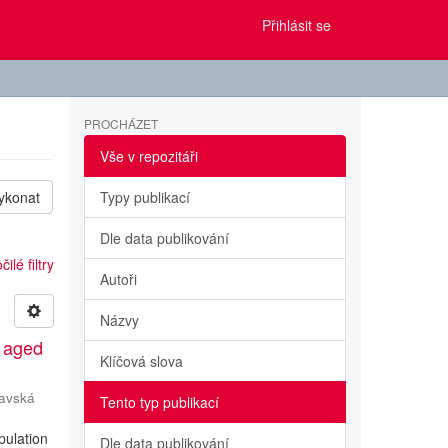
Přihlásit se
PROCHÁZET
Vše v repozitáři
ykonat
Typy publikací
Dle data publikování
ilé filtry
Autoři
Názvy
n aged
Klíčová slova
avská
Tento typ publikací
pulation
Dle data publikování