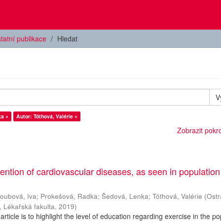
tatní publikace
Hledat
V
ka ×
Autor: Tóthová, Valérie ×
Zobrazit pokroč
vention of cardiovascular diseases, as seen in populatio
oubová, Iva
;
Prokešová, Radka
;
Šedová, Lenka
;
Tóthová, Valérie
(
Ostr
, Lékařská fakulta
,
2019
)
article is to highlight the level of education regarding exercise in the po