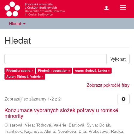
Přepn
navig
Hledat
Hledat
Vykonat
Předmět: sestra ×
Předmět: education ×
Autor: Šedová, Lenka ×
Autor: Tóthová, Valérie ×
Zobrazit pokročilé filtry
Zobrazují se záznamy 1-2 z 2
Konzumace vybraných složek potravy u romské
minority
Olišarová, Věra
;
Tóthová, Valérie
;
Bártlová, Sylva
;
Dolák,
František
;
Kajanová, Alena
;
Nováková, Dita
;
Prokešová, Radka
;