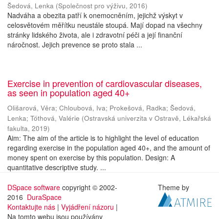
Šedová, Lenka
(
Společnost pro výživu
,
2016
)
Nadváha a obezita patří k onemocněním, jejichž výskyt v
celosvětovém měřítku neustále stoupá. Mají dopad na všechny
stránky lidského života, ale i zdravotní péči a její finanční
náročnost. Jejich prevence se proto stala ...
Exercise in prevention of cardiovascular diseases,
as seen in population aged 40+
Olišarová, Věra
;
Chloubová, Iva
;
Prokešová, Radka
;
Šedová,
Lenka
;
Tóthová, Valérie
(
Ostravská univerzita v Ostravě, Lékařská
fakulta
,
2019
)
Aim: The aim of the article is to highlight the level of education
regarding exercise in the population aged 40+, and the amount of
money spent on exercise by this population. Design: A
quantitative descriptive study. ...
DSpace software
copyright © 2002-
Theme by
2016
DuraSpace
Kontaktujte nás
|
Vyjádření názoru
|
Na tomto webu jsou používány