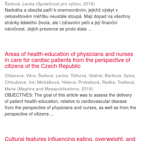
Šedová, Lenka
(
Společnost pro výživu
,
2016
)
Nadváha a obezita patří k onemocněním, jejichž výskyt v
celosvětovém měřítku neustále stoupá. Mají dopad na všechny
stránky lidského života, ale i zdravotní péči a její finanční
náročnost. Jejich prevence se proto stala ...
Areas of health-education of physicians and nurses
in care for cardiac patients from the perspective of
citizens of the Czech Republic
Olišarová, Věra
;
Šedová, Lenka
;
Tóthová, Valérie
;
Bártlová, Sylva
;
Chloubová, Iva
;
Michálková, Helena
;
Prokešová, Radka
;
Trešlová,
Marie
(
Maghira and Maaspublications
,
2016
)
OBJECTIVES: The goal of this article was to assess the delivery
of patient health-education, relative to cardiovascular disease
from the perspective of physicians and nurses, as well as from the
perspective of citizens ...
Cultural features influencing eating, overweight, and