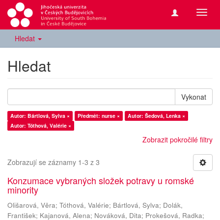
Přepn
navig
Hledat
Hledat
Vykonat
Autor: Bártlová, Sylva ×
Předmět: nurse ×
Autor: Šedová, Lenka ×
Autor: Tóthová, Valérie ×
Zobrazit pokročilé filtry
Zobrazují se záznamy 1-3 z 3
Konzumace vybraných složek potravy u romské
minority
Olišarová, Věra
;
Tóthová, Valérie
;
Bártlová, Sylva
;
Dolák,
František
;
Kajanová, Alena
;
Nováková, Dita
;
Prokešová, Radka
;