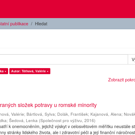
tatní publikace
Hledat
V
ka ×
Autor: Tóthová, Valérie ×
Zobrazit pokroč
aných složek potravy u romské minority
hová, Valérie
;
Bártlová, Sylva
;
Dolák, František
;
Kajanová, Alena
;
Nová
adka
;
Šedová, Lenka
(
Společnost pro výživu
,
2016
)
atří k onemocněním, jejichž výskyt v celosvětovém měřítku neustále s
y stránky lidského života, ale i zdravotní péči a její finanční náročnost