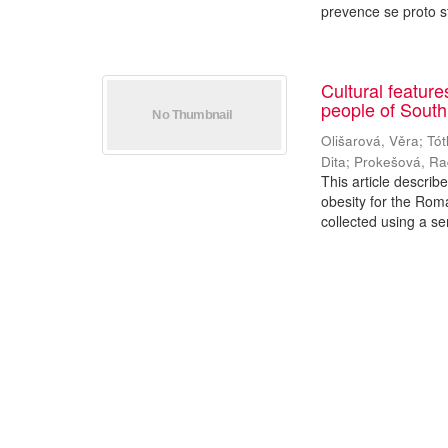
prevence se proto st
Cultural featur
people of Sout
Olišarová, Věra
;
Tót
Dita
;
Prokešová, R
This article describ
obesity for the Rom
collected using a se