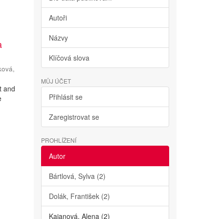
Autoři
Názvy
a
Klíčová slova
ková,
MŮJ ÚČET
ht and
Přihlásit se
e
Zaregistrovat se
PROHLÍŽENÍ
Autor
Bártlová, Sylva (2)
Dolák, František (2)
Kajanová, Alena (2)