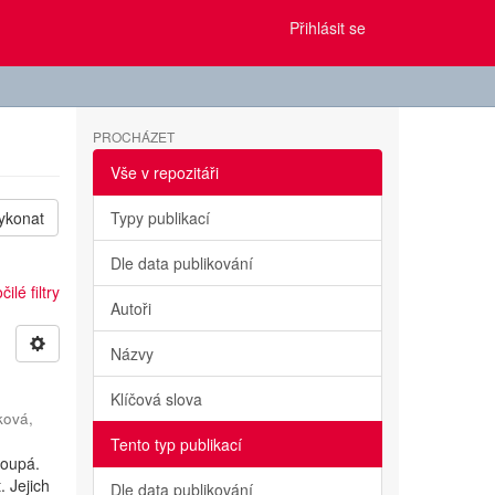
Přihlásit se
PROCHÁZET
Vše v repozitáři
ykonat
Typy publikací
Dle data publikování
ilé filtry
Autoři
Názvy
Klíčová slova
ková,
Tento typ publikací
toupá.
. Jejich
Dle data publikování