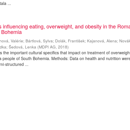
ala ...
es influencing eating, overweight, and obesity in the Rom
h Bohemia
hová, Valérie
;
Bártlová, Sylva
;
Dolák, František
;
Kajanová, Alena
;
Nová
adka
;
Šedová, Lenka
(
MDPI AG
,
2018
)
es the important cultural specifics that impact on treatment of overweig
a people of South Bohemia. Methods: Data on health and nutrition wer
mi-structured ...