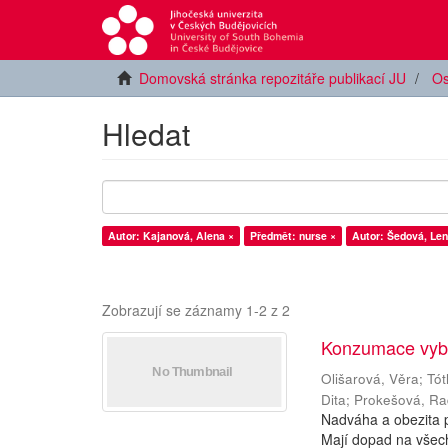
Domovská stránka repozitáře publikací JU
Os
Hledat
Autor: Kajanová, Alena ×
Předmět: nurse ×
Autor: Šedová, Len
Zobrazují se záznamy 1-2 z 2
Konzumace vybr
Olišarová, Věra
;
Tót
Dita
;
Prokešová, R
Nadváha a obezita p
Mají dopad na všechn