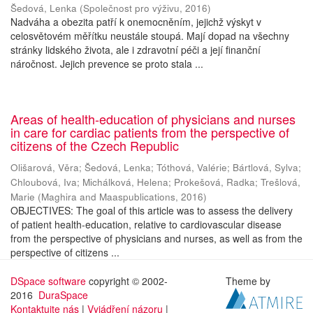
Šedová, Lenka
(
Společnost pro výživu
,
2016
)
Nadváha a obezita patří k onemocněním, jejichž výskyt v
celosvětovém měřítku neustále stoupá. Mají dopad na všechny
stránky lidského života, ale i zdravotní péči a její finanční
náročnost. Jejich prevence se proto stala ...
Areas of health-education of physicians and nurses
in care for cardiac patients from the perspective of
citizens of the Czech Republic
Olišarová, Věra
;
Šedová, Lenka
;
Tóthová, Valérie
;
Bártlová, Sylva
;
Chloubová, Iva
;
Michálková, Helena
;
Prokešová, Radka
;
Trešlová,
Marie
(
Maghira and Maaspublications
,
2016
)
OBJECTIVES: The goal of this article was to assess the delivery
of patient health-education, relative to cardiovascular disease
from the perspective of physicians and nurses, as well as from the
perspective of citizens ...
DSpace software
copyright © 2002-
Theme by
2016
DuraSpace
Kontaktujte nás
|
Vyjádření názoru
|