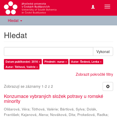
Přepn
navig
Hledat
Hledat
Vykonat
Datum publikování: 2016 ×
Předmět: nurse ×
Autor: Šedová, Lenka ×
Autor: Tóthová, Valérie ×
Zobrazit pokročilé filtry
Zobrazují se záznamy 1-2 z 2
Konzumace vybraných složek potravy u romské
minority
Olišarová, Věra
;
Tóthová, Valérie
;
Bártlová, Sylva
;
Dolák,
František
;
Kajanová, Alena
;
Nováková, Dita
;
Prokešová, Radka
;