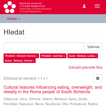
Přepn
navig
Hledat
Hledat
Vykonat
Předmět: lifestyle factors ×
Předmět: nutrition ×
Autor: Šedová, Lenka ×
Autor: Tóthová, Valérie ×
Zobrazit pokročilé filtry
Zobrazují se záznamy 1-1 z 1
Cultural features influencing eating, overweight, and
obesity in the Roma people of South Bohemia
Olišarová, Věra
;
Tóthová, Valérie
;
Bártlová, Sylva
;
Dolák,
František
;
Kajanová, Alena
;
Nováková, Dita
;
Prokešová, Radka
;