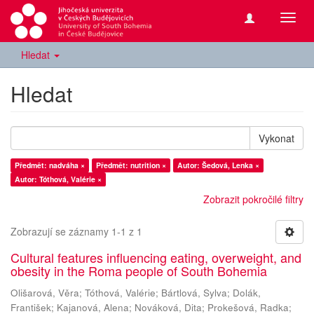
Přepn
navig
Hledat
Hledat
Vykonat
Předmět: nadváha ×
Předmět: nutrition ×
Autor: Šedová, Lenka ×
Autor: Tóthová, Valérie ×
Zobrazit pokročilé filtry
Zobrazují se záznamy 1-1 z 1
Cultural features influencing eating, overweight, and
obesity in the Roma people of South Bohemia
Olišarová, Věra
;
Tóthová, Valérie
;
Bártlová, Sylva
;
Dolák,
František
;
Kajanová, Alena
;
Nováková, Dita
;
Prokešová, Radka
;