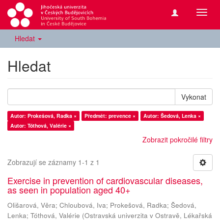
Přepn
navig
Hledat
Hledat
Vykonat
Autor: Prokešová, Radka ×
Předmět: prevence ×
Autor: Šedová, Lenka ×
Autor: Tóthová, Valérie ×
Zobrazit pokročilé filtry
Zobrazují se záznamy 1-1 z 1
Exercise in prevention of cardiovascular diseases,
as seen in population aged 40+
Olišarová, Věra
;
Chloubová, Iva
;
Prokešová, Radka
;
Šedová,
Lenka
;
Tóthová, Valérie
(
Ostravská univerzita v Ostravě, Lékařská