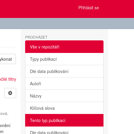
Přihlásit se
PROCHÁZET
Vše v repozitáři
ykonat
Typy publikací
Dle data publikování
ilé filtry
Autoři
Názvy
Klíčová slova
ová,
Tento typ publikací
ivnění
ím
Dle data publikování