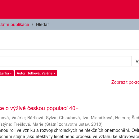
tatní publikace
Hledat
V
 Lenka ×
Autor: Tóthová, Valérie ×
Zobrazit pokroč
e o výživě českou populací 40+
hová, Valérie
;
Bártlová, Sylva
;
Chloubová, Iva
;
Michálková, Helena
;
Šed
istýna
;
Trešlová, Marie
(
Státní zdravotní ústav
,
2018
)
nou roli ve vzniku a rozvoji chronických neinfekčních onemocnění. Ovl
cnění stejně jako efektivity léčebného procesu ve vztahu ke stravovac