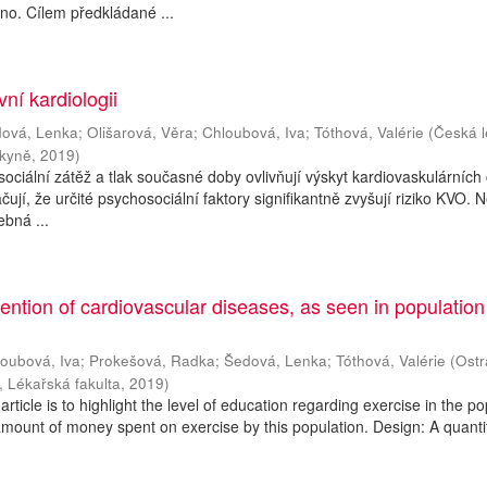
no. Cílem předkládané ...
vní kardiologii
ová, Lenka
;
Olišarová, Věra
;
Chloubová, Iva
;
Tóthová, Valérie
(
Česká l
rkyně
,
2019
)
 sociální zátěž a tlak současné doby ovlivňují výskyt kardiovaskulárních
ují, že určité psychosociální faktory signifikantně zvyšují riziko KVO. N
bná ...
vention of cardiovascular diseases, as seen in populatio
oubová, Iva
;
Prokešová, Radka
;
Šedová, Lenka
;
Tóthová, Valérie
(
Ostr
, Lékařská fakulta
,
2019
)
article is to highlight the level of education regarding exercise in the po
mount of money spent on exercise by this population. Design: A quanti