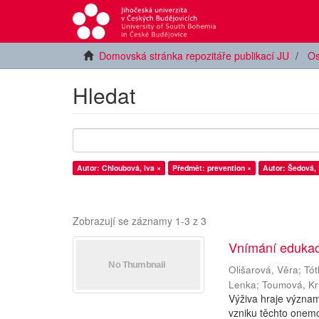
Domovská stránka repozitáře publikací JU
Os
Hledat
Autor: Chloubová, Iva ×
Předmět: prevention ×
Autor: Šedová,
Zobrazují se záznamy 1-3 z 3
Vnímání edukac
Olišarová, Věra
;
Tót
Lenka
;
Toumová, Kr
Výživa hraje význam
vzniku těchto onemo