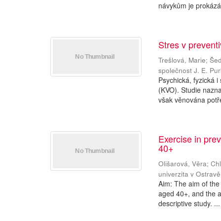
návykům je prokázá
Stres v preventi
Trešlová, Marie
;
Šed
společnost J. E. Pu
Psychická, fyzická i
(KVO). Studie naznač
však věnována potře
Exercise in pre
40+
Olišarová, Věra
;
Chl
univerzita v Ostravě
Aim: The aim of the 
aged 40+, and the a
descriptive study. ...