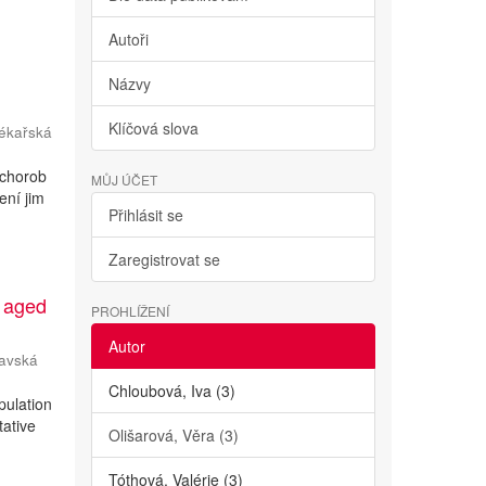
Autoři
Názvy
Klíčová slova
ékařská
 chorob
MŮJ ÚČET
ení jim
Přihlásit se
Zaregistrovat se
n aged
PROHLÍŽENÍ
Autor
avská
Chloubová, Iva (3)
pulation
tative
Olišarová, Věra (3)
Tóthová, Valérie (3)