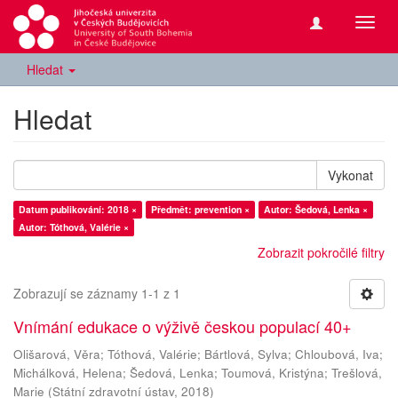
Přepn
navig
Hledat
Hledat
Vykonat
Datum publikování: 2018 ×
Předmět: prevention ×
Autor: Šedová, Lenka ×
Autor: Tóthová, Valérie ×
Zobrazit pokročilé filtry
Zobrazují se záznamy 1-1 z 1
Vnímání edukace o výživě českou populací 40+
Olišarová, Věra
;
Tóthová, Valérie
;
Bártlová, Sylva
;
Chloubová, Iva
;
Michálková, Helena
;
Šedová, Lenka
;
Toumová, Kristýna
;
Trešlová,
Marie
(
Státní zdravotní ústav
,
2018
)