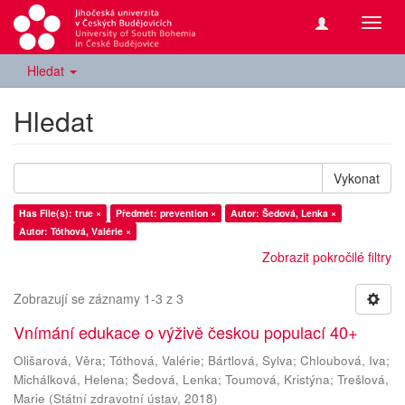
Přepn
navig
Hledat
Hledat
Vykonat
Has File(s): true ×
Předmět: prevention ×
Autor: Šedová, Lenka ×
Autor: Tóthová, Valérie ×
Zobrazit pokročilé filtry
Zobrazují se záznamy 1-3 z 3
Vnímání edukace o výživě českou populací 40+
Olišarová, Věra
;
Tóthová, Valérie
;
Bártlová, Sylva
;
Chloubová, Iva
;
Michálková, Helena
;
Šedová, Lenka
;
Toumová, Kristýna
;
Trešlová,
Marie
(
Státní zdravotní ústav
,
2018
)