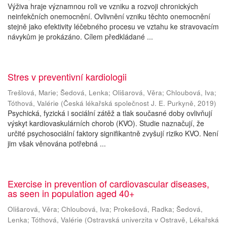
Výživa hraje významnou roli ve vzniku a rozvoji chronických
neinfekčních onemocnění. Ovlivnění vzniku těchto onemocnění
stejně jako efektivity léčebného procesu ve vztahu ke stravovacím
návykům je prokázáno. Cílem předkládané ...
Stres v preventivní kardiologii
Trešlová, Marie
;
Šedová, Lenka
;
Olišarová, Věra
;
Chloubová, Iva
;
Tóthová, Valérie
(
Česká lékařská společnost J. E. Purkyně
,
2019
)
Psychická, fyzická i sociální zátěž a tlak současné doby ovlivňují
výskyt kardiovaskulárních chorob (KVO). Studie naznačují, že
určité psychosociální faktory signifikantně zvyšují riziko KVO. Není
jim však věnována potřebná ...
Exercise in prevention of cardiovascular diseases,
as seen in population aged 40+
Olišarová, Věra
;
Chloubová, Iva
;
Prokešová, Radka
;
Šedová,
Lenka
;
Tóthová, Valérie
(
Ostravská univerzita v Ostravě, Lékařská