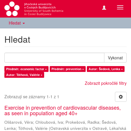
Přepn
navig
Hledat
Hledat
Vykonat
Předmět: economic factor ×
Předmět: prevention ×
Autor: Šedová, Lenka ×
Autor: Tóthová, Valérie ×
Zobrazit pokročilé filtry
Zobrazují se záznamy 1-1 z 1
Exercise in prevention of cardiovascular diseases,
as seen in population aged 40+
Olišarová, Věra
;
Chloubová, Iva
;
Prokešová, Radka
;
Šedová,
Lenka
;
Tóthová, Valérie
(
Ostravská univerzita v Ostravě, Lékařská