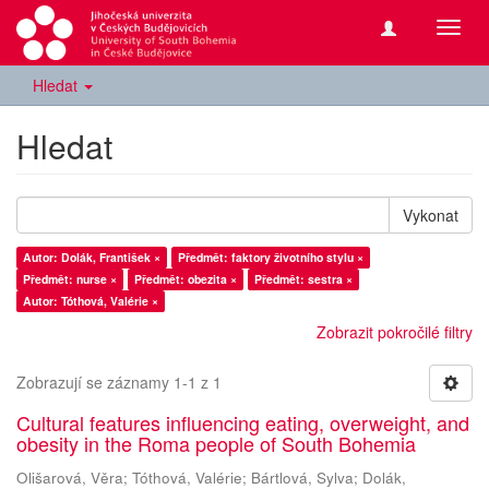
Přepn
navig
Hledat
Hledat
Vykonat
Autor: Dolák, František ×
Předmět: faktory životního stylu ×
Předmět: nurse ×
Předmět: obezita ×
Předmět: sestra ×
Autor: Tóthová, Valérie ×
Zobrazit pokročilé filtry
Zobrazují se záznamy 1-1 z 1
Cultural features influencing eating, overweight, and
obesity in the Roma people of South Bohemia
Olišarová, Věra
;
Tóthová, Valérie
;
Bártlová, Sylva
;
Dolák,