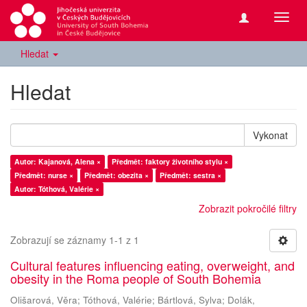
Přepn
navig
Hledat
Hledat
Vykonat
Autor: Kajanová, Alena ×
Předmět: faktory životního stylu ×
Předmět: nurse ×
Předmět: obezita ×
Předmět: sestra ×
Autor: Tóthová, Valérie ×
Zobrazit pokročilé filtry
Zobrazují se záznamy 1-1 z 1
Cultural features influencing eating, overweight, and
obesity in the Roma people of South Bohemia
Olišarová, Věra
;
Tóthová, Valérie
;
Bártlová, Sylva
;
Dolák,