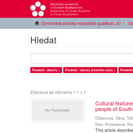
Domovská stránka repozitáře publikací JU
Os
Hledat
Předmět: obesity ×
Předmět: faktory životního stylu ×
Předmět:
Zobrazují se záznamy 1-1 z 1
Cultural featur
people of Sout
Olišarová, Věra
;
Tót
Dita
;
Prokešová, R
This article describ