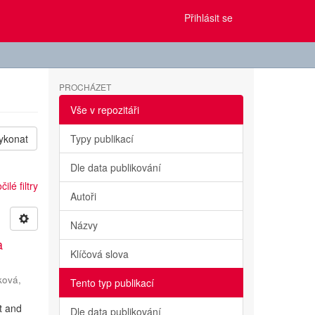
Přihlásit se
PROCHÁZET
Vše v repozitáři
ykonat
Typy publikací
Dle data publikování
ilé filtry
Autoři
Názvy
a
Klíčová slova
ková,
Tento typ publikací
ht and
Dle data publikování