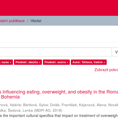
tatní publikace
Hledat
V
 nurse ×
Předmět: obezita ×
Předmět: sestra ×
Autor: Tóthová, Valérie ×
Zobrazit pokroč
es influencing eating, overweight, and obesity in the Rom
h Bohemia
hová, Valérie
;
Bártlová, Sylva
;
Dolák, František
;
Kajanová, Alena
;
Nová
adka
;
Šedová, Lenka
(
MDPI AG
,
2018
)
es the important cultural specifics that impact on treatment of overweig