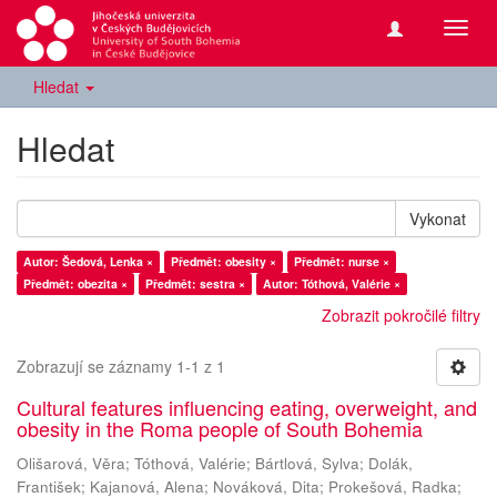
Přepn
navig
Hledat
Hledat
Vykonat
Autor: Šedová, Lenka ×
Předmět: obesity ×
Předmět: nurse ×
Předmět: obezita ×
Předmět: sestra ×
Autor: Tóthová, Valérie ×
Zobrazit pokročilé filtry
Zobrazují se záznamy 1-1 z 1
Cultural features influencing eating, overweight, and
obesity in the Roma people of South Bohemia
Olišarová, Věra
;
Tóthová, Valérie
;
Bártlová, Sylva
;
Dolák,
František
;
Kajanová, Alena
;
Nováková, Dita
;
Prokešová, Radka
;