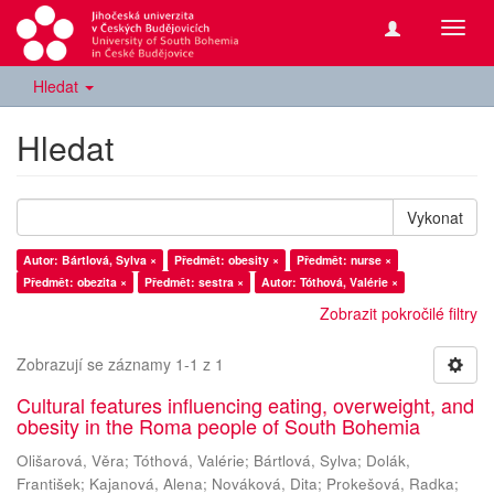
Přepn
navig
Hledat
Hledat
Vykonat
Autor: Bártlová, Sylva ×
Předmět: obesity ×
Předmět: nurse ×
Předmět: obezita ×
Předmět: sestra ×
Autor: Tóthová, Valérie ×
Zobrazit pokročilé filtry
Zobrazují se záznamy 1-1 z 1
Cultural features influencing eating, overweight, and
obesity in the Roma people of South Bohemia
Olišarová, Věra
;
Tóthová, Valérie
;
Bártlová, Sylva
;
Dolák,
František
;
Kajanová, Alena
;
Nováková, Dita
;
Prokešová, Radka
;